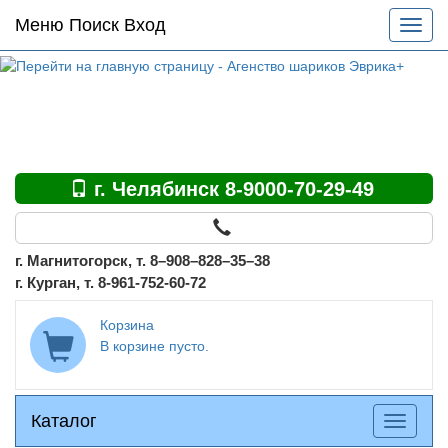
Основное
Меню Поиск Вход
Разве
меню
меню
по
сайту
г. Челябинск 8-9000-70-29-49
г. Магнитогорск, т. 8–908–828–35–38
г. Курган, т. 8-961-752-60-72
Корзина
В корзине пусто.
Каталог
Каталог
Разверн
меню