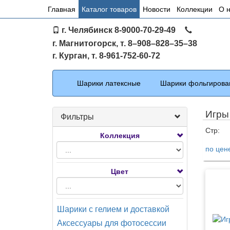
Основное
Главная
Каталог товаров
Новости
Коллекции
О 
меню
г. Челябинск 8-9000-70-29-49
по
г. Магнитогорск, т. 8–908–828–35–38
сайту
г. Курган, т. 8-961-752-60-72
Каталог
Шарики латексные
Шарики фольгирова
Игры
Фильтры
Стр:
Коллекция
по цен
Тов
Цвет
Шарики с гелием и доставкой
Аксессуары для фотосессии