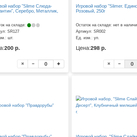
вой набор "Slime Слюда-
Игровой набор "Slimer. Едино
антин", Серебро, Металлик,
Розовый, 250г
.
ок на складе:
Остаток на складе: нет в налич
кул:
SR127
Артикул:
SR002
зм.:
шт.
Ед. изм.:
уп.
а:
200 р.
Цена:
298 р.
вой набор "Правдорубы"
Игровой набор, "Slime Слай