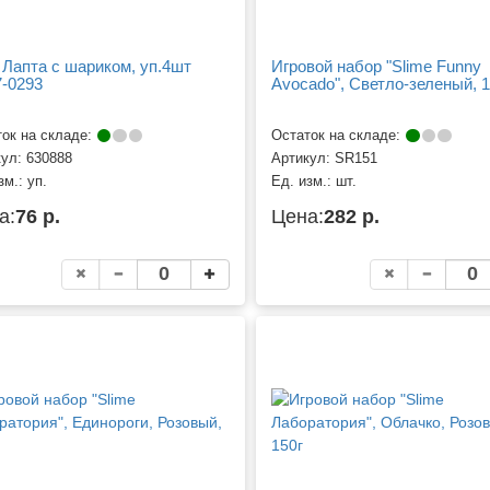
 Лапта с шариком, уп.4шт
Игровой набор "Slime Funny
7-0293
Avocado", Светло-зеленый, 18
ок на складе:
Остаток на складе:
кул:
630888
Артикул:
SR151
зм.:
уп.
Ед. изм.:
шт.
а:
76 р.
Цена:
282 р.