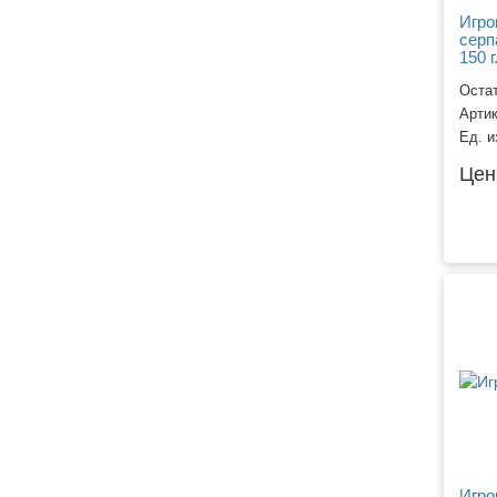
Игро
серп
150 г
Остат
Арти
Ед. и
Цен
Игро