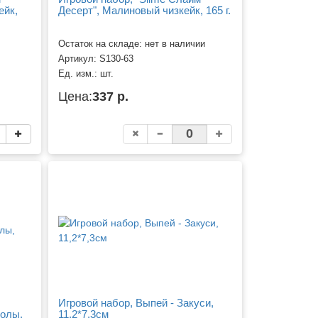
ейк,
Десерт", Малиновый чизкейк, 165 г.
Остаток на складе: нет в наличии
Артикул:
S130-63
Ед. изм.:
шт.
Цена:
337 р.
Игровой набор, Выпей - Закуси,
молы,
11,2*7,3см