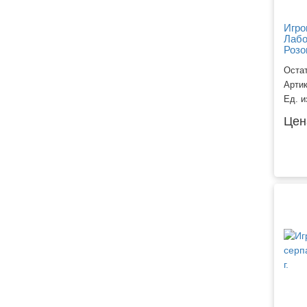
Новогодние костюмы и
Игро
аксессуары
Лабо
Розо
Новогодние сувениры
Новогодний декор
Остат
Арти
Новогодняя полиграфия
Ед. и
Новогодняя сервировка
Цен
стола
Новогодняя упаковка