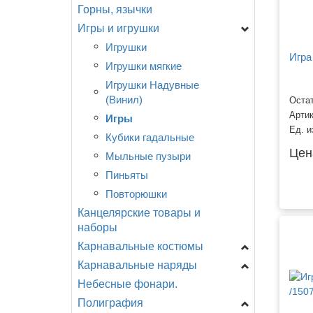
Горны, язычки
Игры и игрушки
Игрушки
Игра
Игрушки мягкие
Игрушки Надувные
(Винил)
Остат
Арти
Игры
Ед. и
Кубики гадальные
Цен
Мыльные пузыри
Пиньяты
Повторюшки
Канцелярские товары и
наборы
Карнавальные костюмы
Карнавальные наряды
Для мальчиков
Небесные фонари.
Для девочек
Головные уборы
Полиграфия
Для женщин
Грим