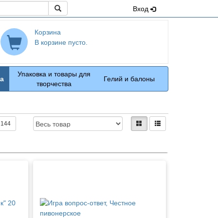
Поиск
Вход
Корзина
В корзине пусто.
Упаковка и товары для
а
Гелий и балоны
творчества
Доступность:
Вид:
плитками
рядами
144