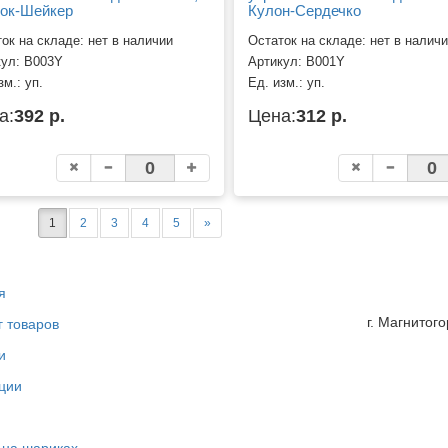
ок-Шейкер
Кулон-Сердечко
ок на складе: нет в наличии
Остаток на складе: нет в налич
кул:
В003Y
Артикул:
В001Y
зм.:
уп.
Ед. изм.:
уп.
а:
392 р.
Цена:
312 р.
1
2
3
4
5
»
я
г. Магнитог
г товаров
и
ции