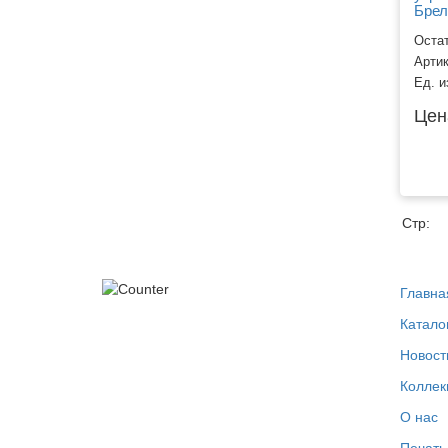
Брел
Остат
Арти
Ед. и
Цен
Стр:
Главна
Катало
Новост
Коллек
О нас