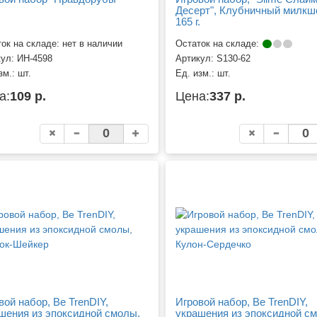
Десерт", Клубничный милкш
165 г.
ок на складе: нет в наличии
Остаток на складе:
кул:
ИН-4598
Артикул:
S130-62
зм.:
шт.
Ед. изм.:
шт.
а:
109 р.
Цена:
337 р.
вой набор, Be TrenDIY,
Игровой набор, Be TrenDIY,
шения из эпоксидной смолы,
украшения из эпоксидной с