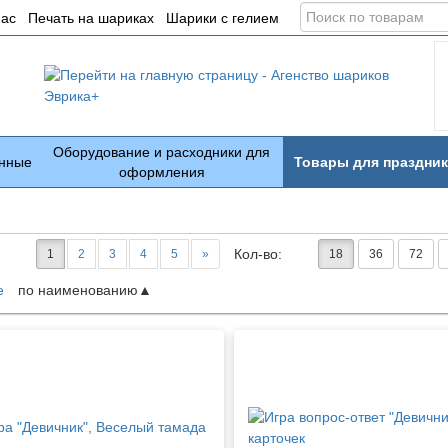
Поиск
нас
Печать на шариках
Шарики с гелием
по
товарам
Оборудование и расходники для
нные
Товары для праздник
оформления
Кол-во:
1
2
3
4
5
»
18
36
72
е
по наименованию
ары