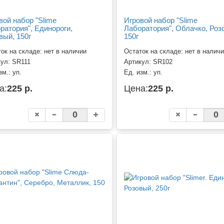
вой набор "Slime
Игровой набор "Slime
ратория", Единороги,
Лаборатория", Облачко, Роз
вый, 150г
150г
ок на складе: нет в наличии
Остаток на складе: нет в налич
кул:
SR111
Артикул:
SR102
зм.:
уп.
Ед. изм.:
уп.
а:
225 р.
Цена:
225 р.