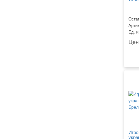
Остат
Арти
Ед. и
Цен
Игро
укра