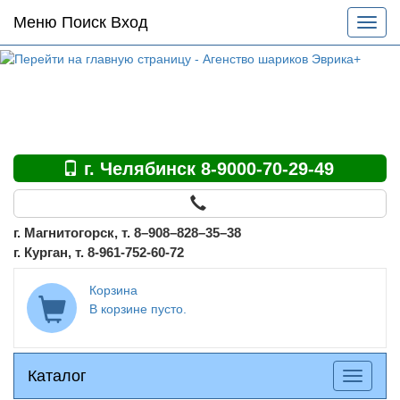
Основное
Меню Поиск Вход
Разве
меню
меню
по
сайту
г. Челябинск 8-9000-70-29-49
г. Магнитогорск, т. 8–908–828–35–38
г. Курган, т. 8-961-752-60-72
Корзина
В корзине пусто.
Каталог
Каталог
Разверн
меню