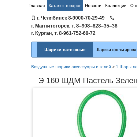
Основное
Главная
Каталог товаров
Новости
Коллекции
О 
меню
г. Челябинск 8-9000-70-29-49
по
г. Магнитогорск, т. 8–908–828–35–38
сайту
г. Курган, т. 8-961-752-60-72
Каталог
Шарики латексные
Шарики фольгирова
Воздушные шарики аксессуары и гелий
>
1 Шары л
Э 160 ШДМ Пастель Зелены