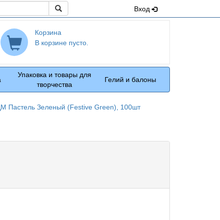
Поиск
Вход
Корзина
В корзине пусто.
Упаковка и товары для
а
Гелий и балоны
творчества
М Пастель Зеленый (Festive Green), 100шт