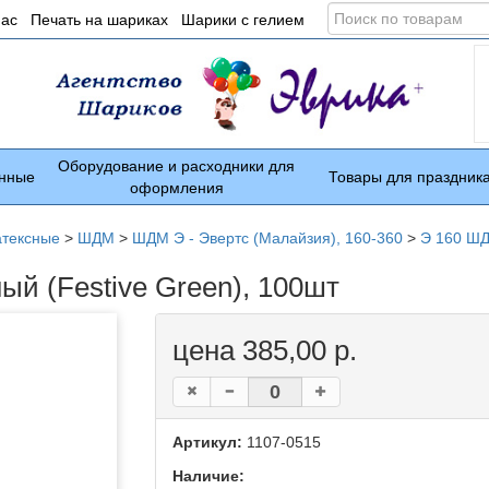
Поиск
нас
Печать на шариках
Шарики с гелием
по
товарам
Оборудование и расходники для
нные
Товары для праздник
оформления
атексные
>
ШДМ
>
ШДМ Э - Эвертс (Малайзия), 160-360
>
Э 160 ШД
й (Festive Green), 100шт
цена 385,00 р.
Артикул:
1107-0515
Наличие: