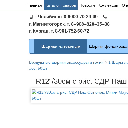
Основное
Главная
Каталог товаров
Новости
Коллекции
О 
меню
г. Челябинск 8-9000-70-29-49
по
г. Магнитогорск, т. 8–908–828–35–38
сайту
г. Курган, т. 8-961-752-60-72
Каталог
Шарики латексные
Шарики фольгирова
Воздушные шарики аксессуары и гелий
>
1 Шары л
асс, 50шт
R12"/30см с рис. СДР Наш 