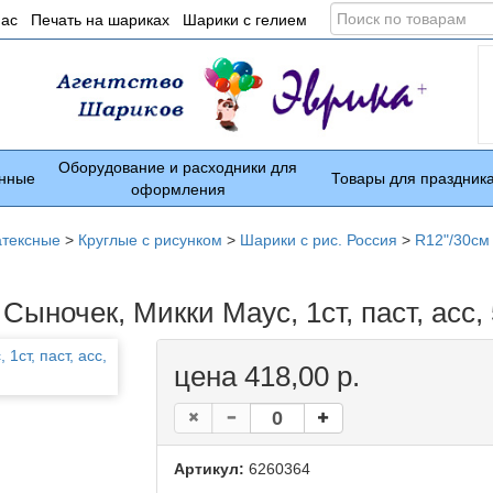
Поиск
нас
Печать на шариках
Шарики с гелием
по
товарам
Оборудование и расходники для
нные
Товары для праздник
оформления
атексные
>
Круглые с рисунком
>
Шарики с рис. Россия
>
R12"/30см 
Сыночек, Микки Маус, 1ст, паст, асс,
цена 418,00 р.
Артикул:
6260364