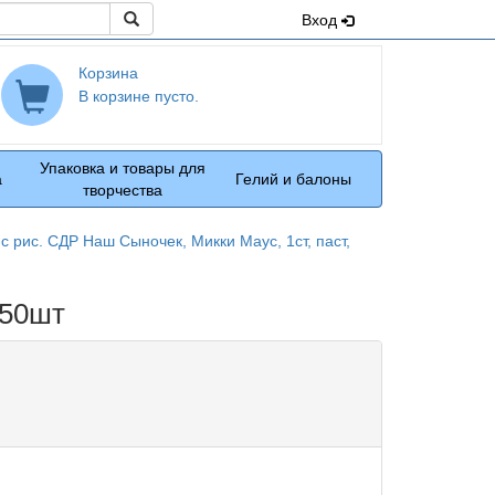
Поиск
Вход
Корзина
В корзине пусто.
Упаковка и товары для
а
Гелий и балоны
творчества
с рис. СДР Наш Сыночек, Микки Маус, 1ст, паст,
 50шт