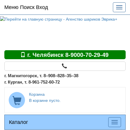
Основное
Меню Поиск Вход
Разве
меню
меню
по
сайту
г. Челябинск 8-9000-70-29-49
г. Магнитогорск, т. 8–908–828–35–38
г. Курган, т. 8-961-752-60-72
Корзина
В корзине пусто.
Каталог
Каталог
Разверн
меню