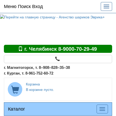
Основное
Меню Поиск Вход
Разве
меню
меню
по
сайту
г. Челябинск 8-9000-70-29-49
г. Магнитогорск, т. 8–908–828–35–38
г. Курган, т. 8-961-752-60-72
Корзина
В корзине пусто.
Каталог
Каталог
Разверн
меню