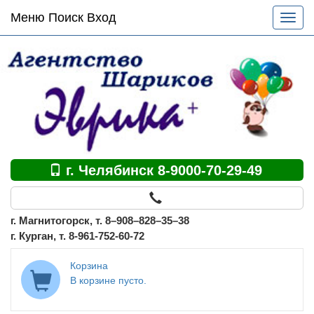
Основное
Меню Поиск Вход
Разве
меню
меню
по
сайту
г. Челябинск 8-9000-70-29-49
г. Магнитогорск, т. 8–908–828–35–38
г. Курган, т. 8-961-752-60-72
Корзина
В корзине пусто.