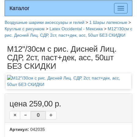
Каталог
Каталог
Разверн
меню
Воздушные шарики аксессуары и гелий
>
1 Шары латексные
>
Круглые с рисунком
>
Latex Occidental - Мексика
>
M12"/30см с
рис. Дисней Лиц. СДР, 2ст, паст+дек, асс, 50шт БЕЗ СКИДКИ
M12"/30см с рис. Дисней Лиц.
СДР, 2ст, паст+дек, асс, 50шт
БЕЗ СКИДКИ
цена 259,00 р.
Артикул:
042035