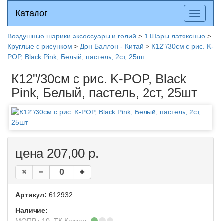
Каталог
Каталог
Разверн
меню
Воздушные шарики аксессуары и гелий
>
1 Шары латексные
>
Круглые с рисунком
>
Дон Баллон - Китай
>
К12"/30см с рис. K-
POP, Black Pink, Белый, пастель, 2ст, 25шт
К12"/30см с рис. K-POP, Black
Pink, Белый, пастель, 2ст, 25шт
цена 207,00 р.
Артикул:
612932
Наличие:
МОПРа 10, ТК Каскад