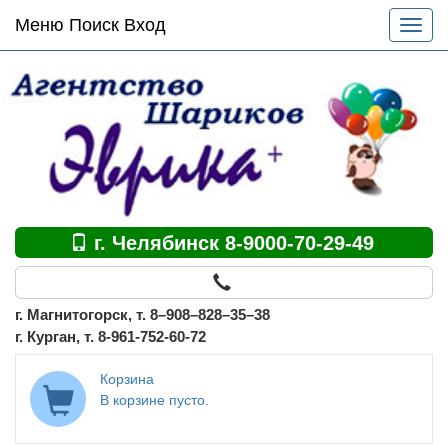
Основное
Меню Поиск Вход
Разве
меню
меню
по
сайту
г. Челябинск 8-9000-70-29-49
г. Магнитогорск, т. 8–908–828–35–38
г. Курган, т. 8-961-752-60-72
Корзина
В корзине пусто.