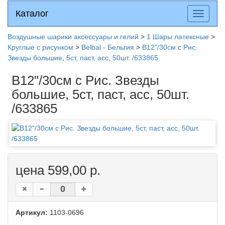
Каталог
Каталог
Разверн
меню
Воздушные шарики аксессуары и гелий
>
1 Шары латексные
>
Круглые с рисунком
>
Belbal - Бельгия
>
B12"/30см с Рис.
Звезды большие, 5ст, паст, асс, 50шт. /633865
B12"/30см с Рис. Звезды
большие, 5ст, паст, асс, 50шт.
/633865
цена 599,00 р.
Артикул:
1103-0696