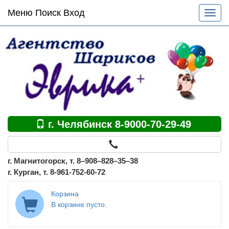
Основное
Меню Поиск Вход
Разве
меню
меню
по
сайту
г. Челябинск 8-9000-70-29-49
г. Магнитогорск, т. 8–908–828–35–38
г. Курган, т. 8-961-752-60-72
Корзина
В корзине пусто.