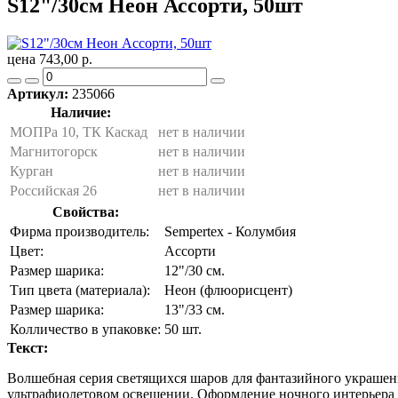
S12"/30см Неон Ассорти, 50шт
цена 743,00 р.
Артикул:
235066
Наличие:
МОПРа 10, ТК Каскад
нет в наличии
Магнитогорск
нет в наличии
Курган
нет в наличии
Российская 26
нет в наличии
Свойства:
Фирма производитель:
Sempertex - Колумбия
Цвет:
Ассорти
Размер шарика:
12"/30 см.
Тип цвета (материала):
Неон (флюорисцент)
Размер шарика:
13"/33 см.
Колличество в упаковке:
50 шт.
Текст:
Волшебная серия светящихся шаров для фантазийного украшен
ультрафиолетовом освещении. Оформление ночного интерьера