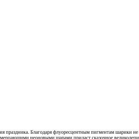
ия праздника. Благодаря флуоресцентным пигментам шарики не 
 мерцающими неоновыми шарами придаст сказочное великолепи