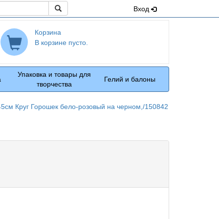
Поиск
Вход
Корзина
В корзине пусто.
Упаковка и товары для
а
Гелий и балоны
творчества
45см Круг Горошек бело-розовый на черном,/150842