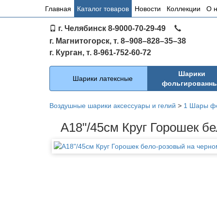
Основное
Главная
Каталог товаров
Новости
Коллекции
О 
меню
г. Челябинск 8-9000-70-29-49
по
г. Магнитогорск, т. 8–908–828–35–38
сайту
г. Курган, т. 8-961-752-60-72
Каталог
Шарики
Шарики латексные
фольгированн
Воздушные шарики аксессуары и гелий
>
1 Шары ф
A18"/45см Круг Горошек б