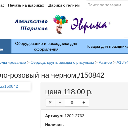
Поиск
нас
Печать на шариках
Шарики с гелием
по
товарам
Оборудование и расходники для
Товары для праздник
ые
оформления
ольгированые
>
Сердца, круги, звезды с рисунком
>
Разное
>
A18"/
ело-розовый на черном,/150842
цена 118,00 р.
Артикул:
1202-2762
Наличие: