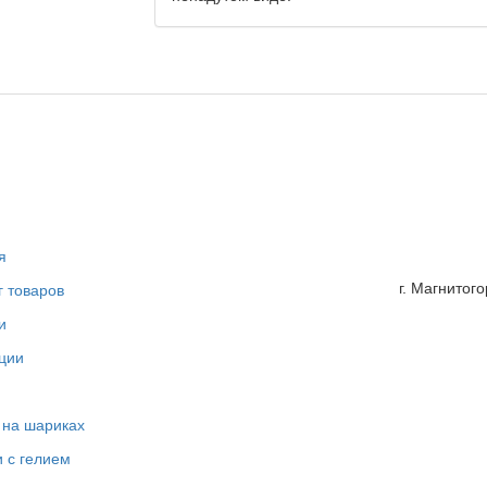
я
г. Магнитог
г товаров
и
ции
 на шариках
 с гелием