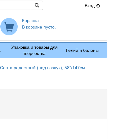
Поиск
Вход
Корзина
В корзине пусто.
Упаковка и товары для
а
Гелий и балоны
творчества
Санта радостный (под воздух), 58"/147см