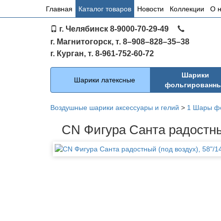
Основное
Главная
Каталог товаров
Новости
Коллекции
О 
меню
г. Челябинск 8-9000-70-29-49
по
г. Магнитогорск, т. 8–908–828–35–38
сайту
г. Курган, т. 8-961-752-60-72
Каталог
Шарики
Шарики латексные
фольгированн
Воздушные шарики аксессуары и гелий
>
1 Шары ф
CN Фигура Санта радостный