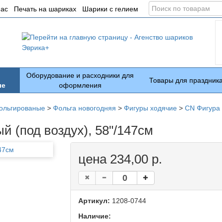
Поиск
нас
Печать на шариках
Шарики с гелием
по
товарам
Оборудование и расходники для
Товары для праздник
ые
оформления
ольгированые
>
Фольга новогодняя
>
Фигуры ходячие
>
CN Фигура 
 (под воздух), 58"/147см
цена 234,00 р.
Артикул:
1208-0744
Наличие: