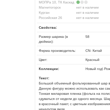
МОПРа 10, ТК Каскад
Магнитогорск
нет в наличии
Курган
нет в наличии
Российская 26
нет в наличии
Свойства:
Размер шарика (в
58
дюймах):
Фирма производитель:
CN- Китай
Цвет:
Красный
Коллекции:
Новый год\ Ро
Текст:
Большой объемный фольгированный шар вы
Данную фигуру можно использовать как са
Тонкая миларовая пленка (фольга на поли
сдуваться от недели до одного месяца. Ш
в красочный пакет, с цветным изображением
ненадутом виде.