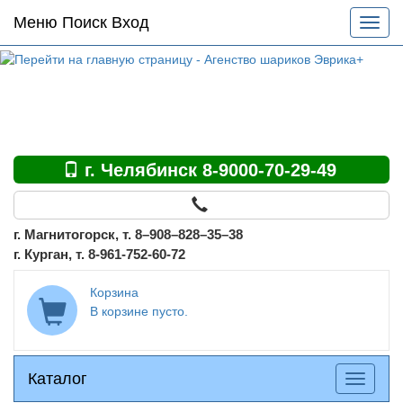
Основное
Меню Поиск Вход
Разве
меню
меню
по
сайту
г. Челябинск 8-9000-70-29-49
г. Магнитогорск, т. 8–908–828–35–38
г. Курган, т. 8-961-752-60-72
Корзина
В корзине пусто.
Каталог
Каталог
Разверн
меню