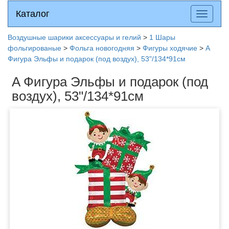
Каталог
Каталог
Разверн
меню
Воздушные шарики аксессуары и гелий
>
1 Шары
фольгированые
>
Фольга новогодняя
>
Фигуры ходячие
>
A
Фигура Эльфы и подарок (под воздух), 53"/134*91см
A Фигура Эльфы и подарок (под
воздух), 53"/134*91см