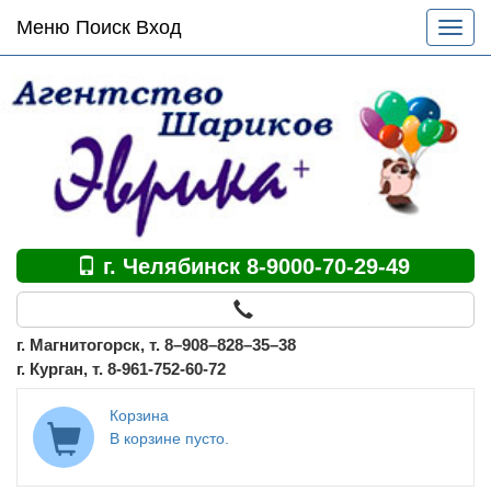
Основное
Меню Поиск Вход
Разве
меню
меню
по
сайту
г. Челябинск 8-9000-70-29-49
г. Магнитогорск, т. 8–908–828–35–38
г. Курган, т. 8-961-752-60-72
Корзина
В корзине пусто.