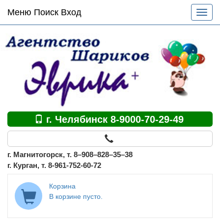
Основное
Меню Поиск Вход
Разве
меню
меню
по
сайту
г. Челябинск 8-9000-70-29-49
г. Магнитогорск, т. 8–908–828–35–38
г. Курган, т. 8-961-752-60-72
Корзина
В корзине пусто.