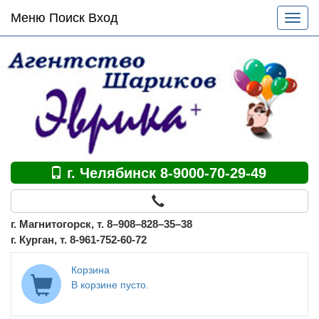
Основное
Меню Поиск Вход
Разве
меню
меню
по
сайту
г. Челябинск 8-9000-70-29-49
г. Магнитогорск, т. 8–908–828–35–38
г. Курган, т. 8-961-752-60-72
Корзина
В корзине пусто.