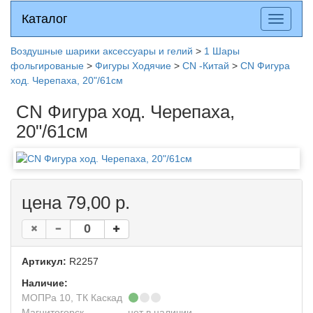
Каталог
Каталог
Разверн
меню
Воздушные шарики аксессуары и гелий
>
1 Шары
фольгированые
>
Фигуры Ходячие
>
CN -Китай
>
CN Фигура
ход. Черепаха, 20"/61см
CN Фигура ход. Черепаха,
20"/61см
цена 79,00 р.
Артикул:
R2257
Наличие:
МОПРа 10, ТК Каскад
Магнитогорск
нет в наличии