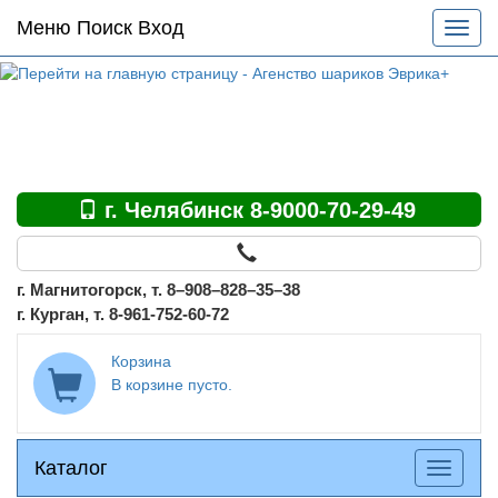
Основное
Меню Поиск Вход
Разве
меню
меню
по
сайту
г. Челябинск 8-9000-70-29-49
г. Магнитогорск, т. 8–908–828–35–38
г. Курган, т. 8-961-752-60-72
Корзина
В корзине пусто.
Каталог
Каталог
Разверн
меню