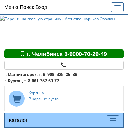
Основное
Меню Поиск Вход
Разве
меню
меню
по
сайту
г. Челябинск 8-9000-70-29-49
г. Магнитогорск, т. 8–908–828–35–38
г. Курган, т. 8-961-752-60-72
Корзина
В корзине пусто.
Каталог
Каталог
Разверн
меню