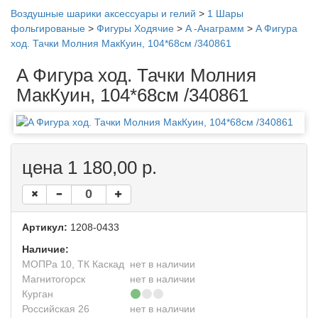
Воздушные шарики аксессуары и гелий
>
1 Шары
фольгированые
>
Фигуры Ходячие
>
A -Анаграмм
>
A Фигура
ход. Тачки Молния МакКуин, 104*68см /340861
A Фигура ход. Тачки Молния
МакКуин, 104*68см /340861
цена 1 180,00 р.
Артикул:
1208-0433
Наличие:
МОПРа 10, ТК Каскад
нет в наличии
Магнитогорск
нет в наличии
Курган
Российская 26
нет в наличии