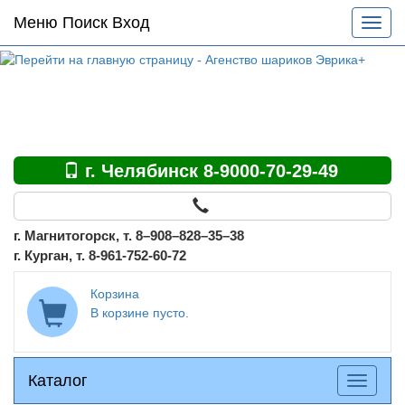
Основное
Меню Поиск Вход
Разве
меню
меню
по
сайту
г. Челябинск 8-9000-70-29-49
г. Магнитогорск, т. 8–908–828–35–38
г. Курган, т. 8-961-752-60-72
Корзина
В корзине пусто.
Каталог
Каталог
Разверн
меню