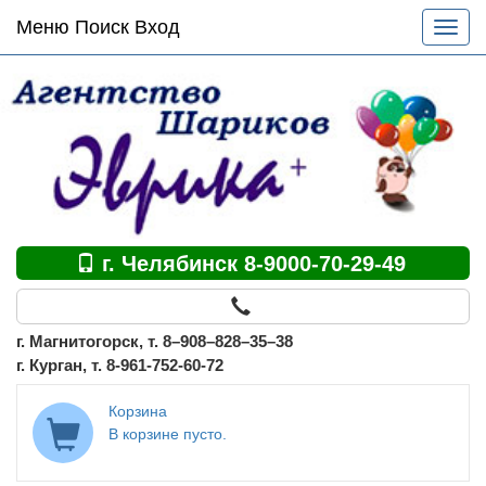
Основное
Меню Поиск Вход
Разве
меню
меню
по
сайту
г. Челябинск 8-9000-70-29-49
г. Магнитогорск, т. 8–908–828–35–38
г. Курган, т. 8-961-752-60-72
Корзина
В корзине пусто.