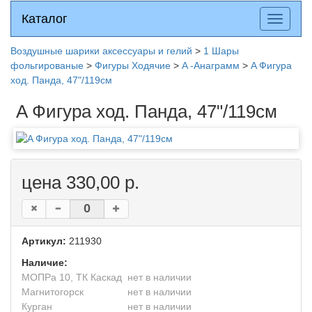
Каталог
Каталог
Разверн
меню
Воздушные шарики аксессуары и гелий
>
1 Шары
фольгированые
>
Фигуры Ходячие
>
A -Анаграмм
>
A Фигура
ход. Панда, 47"/119см
A Фигура ход. Панда, 47"/119см
цена 330,00 р.
Артикул:
211930
Наличие:
МОПРа 10, ТК Каскад
нет в наличии
Магнитогорск
нет в наличии
Курган
нет в наличии