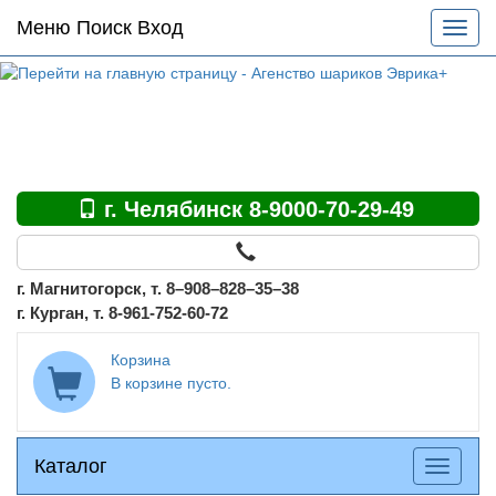
Основное
Меню Поиск Вход
Разве
меню
меню
по
сайту
г. Челябинск 8-9000-70-29-49
г. Магнитогорск, т. 8–908–828–35–38
г. Курган, т. 8-961-752-60-72
Корзина
В корзине пусто.
Каталог
Каталог
Разверн
меню