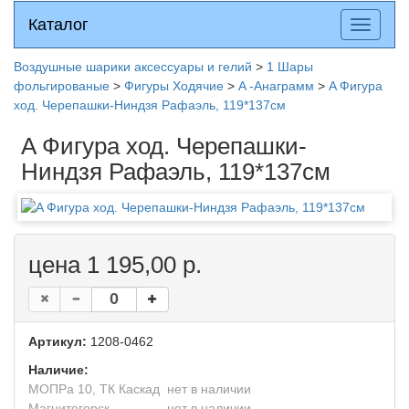
Каталог
Каталог
Разверн
меню
Воздушные шарики аксессуары и гелий
>
1 Шары
фольгированые
>
Фигуры Ходячие
>
A -Анаграмм
>
A Фигура
ход. Черепашки-Ниндзя Рафаэль, 119*137см
A Фигура ход. Черепашки-
Ниндзя Рафаэль, 119*137см
цена 1 195,00 р.
Артикул:
1208-0462
Наличие:
МОПРа 10, ТК Каскад
нет в наличии
Магнитогорск
нет в наличии