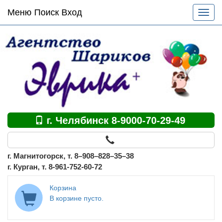
Основное
Меню Поиск Вход
Разве
меню
меню
по
сайту
г. Челябинск 8-9000-70-29-49
г. Магнитогорск, т. 8–908–828–35–38
г. Курган, т. 8-961-752-60-72
Корзина
В корзине пусто.