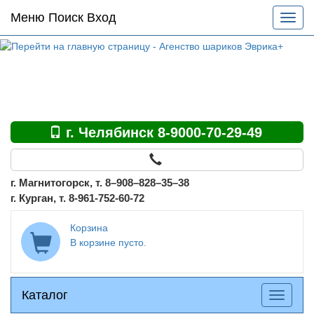
Основное
Меню Поиск Вход
Разве
меню
меню
по
сайту
г. Челябинск 8-9000-70-29-49
г. Магнитогорск, т. 8–908–828–35–38
г. Курган, т. 8-961-752-60-72
Корзина
В корзине пусто.
Каталог
Каталог
Разверн
меню