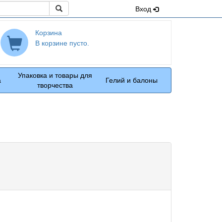
Поиск
Вход
Корзина
В корзине пусто.
Упаковка и товары для
а
Гелий и балоны
творчества