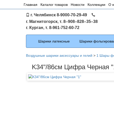
Основное
Главная
Каталог товаров
Новости
Коллекции
О 
меню
г. Челябинск 8-9000-70-29-49
по
г. Магнитогорск, т. 8–908–828–35–38
сайту
г. Курган, т. 8-961-752-60-72
Каталог
Шарики латексные
Шарики фольгирова
Воздушные шарики аксессуары и гелий
>
1 Шары ф
K34"/86см Цифра Черная "