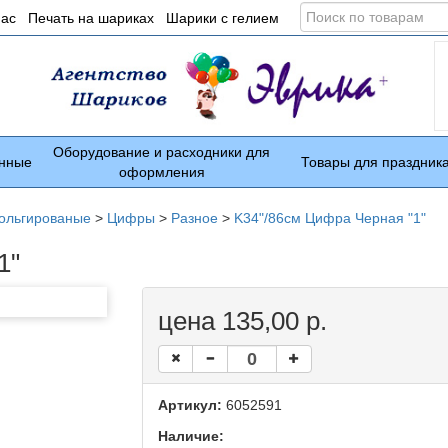
Поиск
нас
Печать на шариках
Шарики с гелием
по
товарам
Оборудование и расходники для
нные
Товары для праздник
оформления
ольгированые
>
Цифры
>
Разное
>
K34"/86см Цифра Черная "1"
1"
цена 135,00 р.
Артикул:
6052591
Наличие: