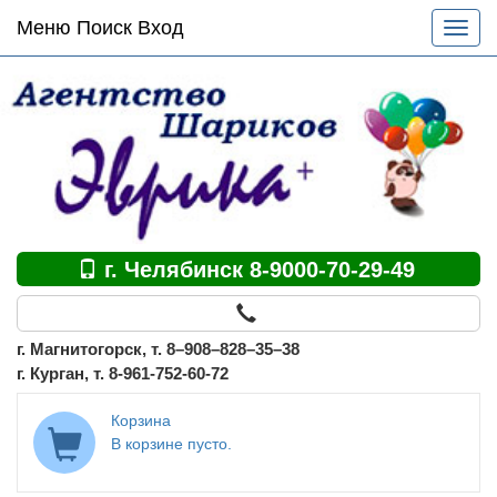
Основное
Меню Поиск Вход
Разве
меню
меню
по
сайту
г. Челябинск 8-9000-70-29-49
г. Магнитогорск, т. 8–908–828–35–38
г. Курган, т. 8-961-752-60-72
Корзина
В корзине пусто.