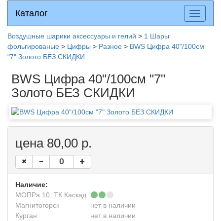
Каталог
Каталог
Разверн
меню
Воздушные шарики аксессуары и гелий
>
1 Шары
фольгированые
>
Цифры
>
Разное
>
BWS Цифра 40"/100см
"7" Золото БЕЗ СКИДКИ
BWS Цифра 40"/100см "7"
Золото БЕЗ СКИДКИ
цена 80,00 р.
Наличие:
МОПРа 10, ТК Каскад
Магнитогорск
нет в наличии
Курган
нет в наличии