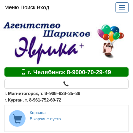
Основное
Меню Поиск Вход
Разве
меню
меню
по
сайту
г. Челябинск 8-9000-70-29-49
г. Магнитогорск, т. 8–908–828–35–38
г. Курган, т. 8-961-752-60-72
Корзина
В корзине пусто.