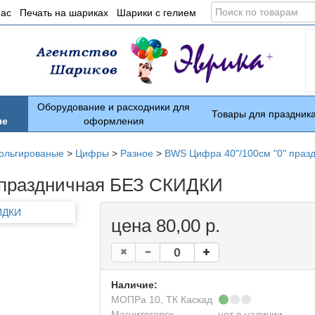
Поиск
нас
Печать на шариках
Шарики с гелием
по
товарам
Оборудование и расходники для
Товары для праздник
ые
оформления
ольгированые
>
Цифры
>
Разное
>
BWS Цифра 40"/100см "0" праз
 праздничная БЕЗ СКИДКИ
цена 80,00 р.
Наличие:
МОПРа 10, ТК Каскад
Магнитогорск
нет в наличии