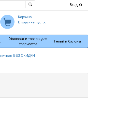
Поиск
Вход
Корзина
В корзине пусто.
Упаковка и товары для
а
Гелий и балоны
творчества
дничная БЕЗ СКИДКИ