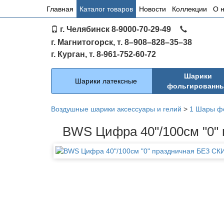
Основное
Главная
Каталог товаров
Новости
Коллекции
О 
меню
г. Челябинск 8-9000-70-29-49
по
г. Магнитогорск, т. 8–908–828–35–38
сайту
г. Курган, т. 8-961-752-60-72
Каталог
Шарики
Шарики латексные
фольгированн
Воздушные шарики аксессуары и гелий
>
1 Шары ф
BWS Цифра 40"/100см "0"