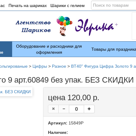
Поиск
нас
Печать на шариках
Шарики с гелием
по
товарам
Оборудование и расходники для
Товары для праздник
ые
оформления
ольгированые
>
Цифры
>
Разное
>
BT40" Фигура Цифра Золото 9 а
о 9 арт.60849 без упак. БЕЗ СКИДКИ
цена 120,00 р.
Артикул:
15849Р
Наличие: