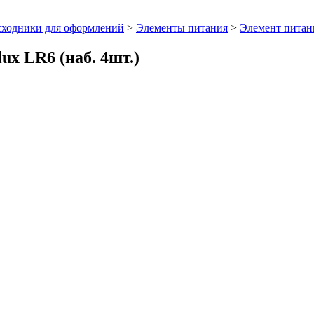
сходники для оформлений
>
Элементы питания
>
Элемент питани
x LR6 (наб. 4шт.)