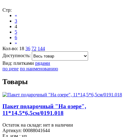
Стр:
«
3
4
5
6
»
Кол-во:
18
36
72
144
Доступность:
Вид:
плитками
рядами
по цене
по наименованию
Товары
Пакет подарочный "На озере",
11*14,5*6,5см/0191.018
Остаток на складе: нет в наличии
Артикул:
00088041644
Ед. изм.:
уп.