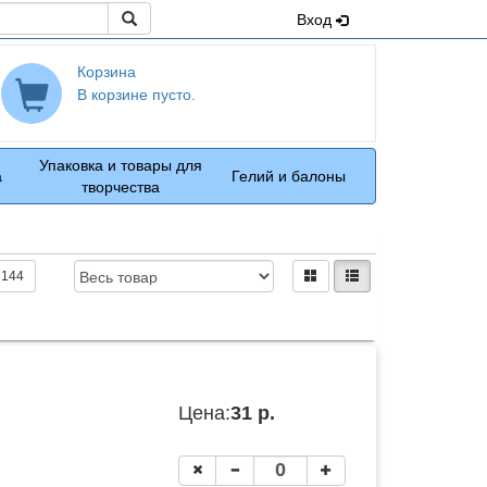
Поиск
Вход
Корзина
В корзине пусто.
Упаковка и товары для
а
Гелий и балоны
творчества
Доступность:
Вид:
плитками
рядами
144
Цена:
31 р.