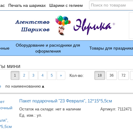
Поиск
нас
Печать на шариках
Шарики с гелием
по
товарам
Оборудование и расходники для
нные
Товары для праздник
оформления
ты мини
Кол-во:
1
2
3
4
5
»
18
36
72
е
по наименованию
ары
Пакет подарочный "23 Февраля", 12*15*5,5см
Остаток на складе: нет в наличии
Артикул:
7112471
Ед. изм.:
уп.