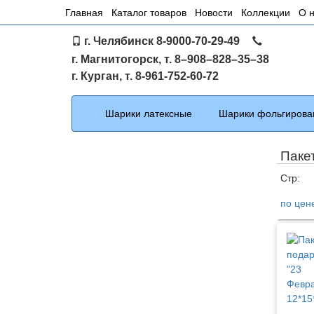
Основное
Главная
Каталог товаров
Новости
Коллекции
О 
меню
г. Челябинск 8-9000-70-29-49
по
г. Магнитогорск, т. 8–908–828–35–38
сайту
г. Курган, т. 8-961-752-60-72
Каталог
Шарики латексные
Шарики фольгирова
Паке
Стр:
по цен
Тов