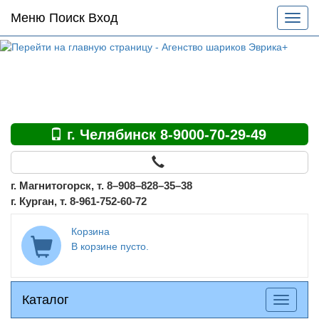
Основное
Меню Поиск Вход
Разве
меню
меню
по
сайту
г. Челябинск 8-9000-70-29-49
г. Магнитогорск, т. 8–908–828–35–38
г. Курган, т. 8-961-752-60-72
Корзина
В корзине пусто.
Каталог
Каталог
Разверн
меню