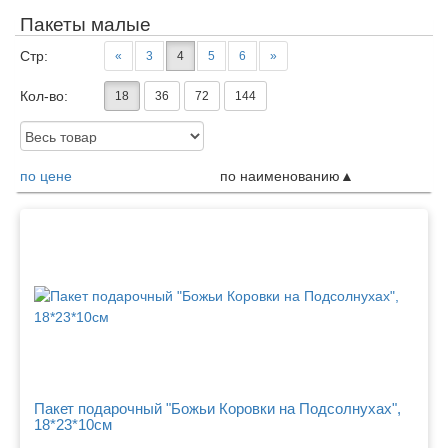
Пакеты малые
Стр:
«
3
4
5
6
»
Кол-во:
18
36
72
144
Доступность:
по цене
по наименованию
Товары
Пакет подарочный "Божьи Коровки на Подсолнухах",
18*23*10см