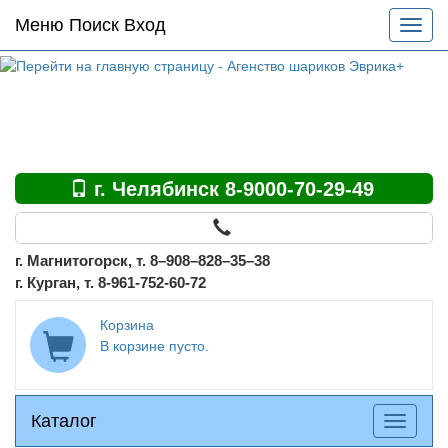
Основное
Меню Поиск Вход
Разве
меню
меню
по
сайту
г. Челябинск 8-9000-70-29-49
г. Магнитогорск, т. 8–908–828–35–38
г. Курган, т. 8-961-752-60-72
Корзина
В корзине пусто.
Каталог
Каталог
Разверн
меню