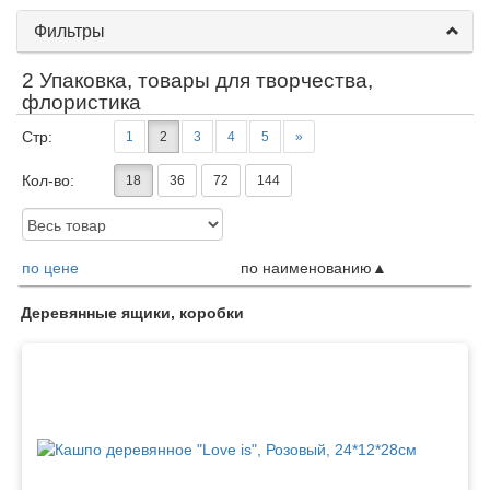
Фильтры
2 Упаковка, товары для творчества,
флористика
Стр:
1
2
3
4
5
»
Кол-во:
18
36
72
144
Доступность:
по цене
по наименованию
Товары
Деревянные ящики, коробки