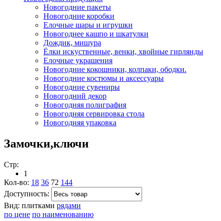
Новогодние пакеты
Новогодние коробки
Елочные шары и игрушки
Новогоднее кашпо и шкатулки
Дождик, мишура
Ёлки искуственные, венки, хвойные гирлянды
Елочные украшения
Новогодние кокошники, колпаки, ободки.
Новогодние костюмы и аксессуары
Новогодние сувениры
Новогодний декор
Новогодняя полиграфия
Новогодняя сервировка стола
Новогодняя упаковка
Замочки,ключи
Стр:
1
Кол-во:
18
36
72
144
Доступность:
Вид:
плитками
рядами
по цене
по наименованию