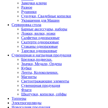
Замочки,ключи
Разное
Рушники
Сундуки, Свадебные копилки
Украшения для Машин
Сервировка стола
Барные аксессуары, наборы
Ложки, вилки, ножи
Салфетки одноразовые
Скатерти одноразовые
Стаканы одноразовые
Тарелки одноразовые
Сувенирная и наградная продукция
Брелоки,подвески.
Значки, Медали, Ордена
Кубки
Ленты, Колокольчики.
Магниты
Светоотражающие элементы
Сувенирная продукция
Флаги
Шкатулки, копилки, сейфы
Топперы
Электрогирлянды
Новогодняя продукция