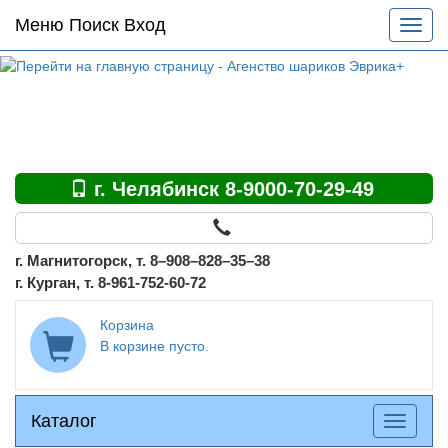
Основное
Меню Поиск Вход
Разве
меню
меню
по
сайту
г. Челябинск 8-9000-70-29-49
г. Магнитогорск, т. 8–908–828–35–38
г. Курган, т. 8-961-752-60-72
Корзина
В корзине пусто.
Каталог
Каталог
Разверн
меню