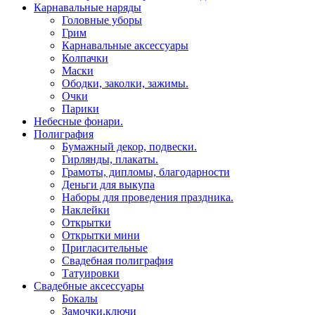
Карнавальные наряды
Головные уборы
Грим
Карнавальные аксессуары
Колпачки
Маски
Ободки, заколки, зажимы.
Очки
Парики
Небесные фонари.
Полиграфия
Бумажный декор, подвески.
Гирлянды, плакаты.
Грамоты, дипломы, благодарности
Деньги для выкупа
Наборы для проведения праздника.
Наклейки
Открытки
Открытки мини
Пригласительные
Свадебная полиграфия
Татуировки
Свадебные аксессуары
Бокалы
Замочки,ключи