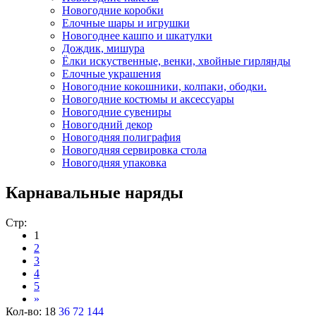
Новогодние коробки
Елочные шары и игрушки
Новогоднее кашпо и шкатулки
Дождик, мишура
Ёлки искуственные, венки, хвойные гирлянды
Елочные украшения
Новогодние кокошники, колпаки, ободки.
Новогодние костюмы и аксессуары
Новогодние сувениры
Новогодний декор
Новогодняя полиграфия
Новогодняя сервировка стола
Новогодняя упаковка
Карнавальные наряды
Стр:
1
2
3
4
5
»
Кол-во:
18
36
72
144