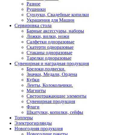
Разное
Рушники
Сундуки, Свадебные копилки
Украшения для Машин
Сервировка стола
Барные аксессуары, наборы
Ложки, вилки, ножи
Салфетки одноразовые
Скатерти одноразовые
Стаканы одноразовые
Тарелки одноразовые
Сувенирная и наградная продукция
Брелоки,подвески.
Значки, Медали, Ордена
Кубки
Ленты, Колокольчики.
Магниты
Светоотражающие элементы
Сувенирная продукция
Флаги
Шкатулки, копилки, сейфы
Топперы
Электрогирлянды
Новогодняя продукция
Новогодние пакеты