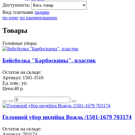
Доступность:
Вид:
плитками
рядами
по цене
по наименованию
Товары
Головные уборы
Бейсболка "Барбоскины", пластик
Остаток на складе:
Артикул:
1501-3516
Ед. изм.:
уп.
Цена:
40 р.
Головной убор индейца Вождь /1501-1679 703174
Остаток на складе:
Артикул:
703174