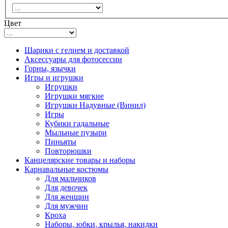
Цвет
Шарики с гелием и доставкой
Аксессуары для фотосессии
Горны, язычки
Игры и игрушки
Игрушки
Игрушки мягкие
Игрушки Надувные (Винил)
Игры
Кубики гадальные
Мыльные пузыри
Пиньяты
Повторюшки
Канцелярские товары и наборы
Карнавальные костюмы
Для мальчиков
Для девочек
Для женщин
Для мужчин
Кроха
Наборы, юбки, крылья, накидки