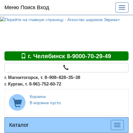
Основное
Меню Поиск Вход
Разве
меню
меню
по
сайту
г. Челябинск 8-9000-70-29-49
г. Магнитогорск, т. 8–908–828–35–38
г. Курган, т. 8-961-752-60-72
Корзина
В корзине пусто.
Каталог
Каталог
Разверн
меню