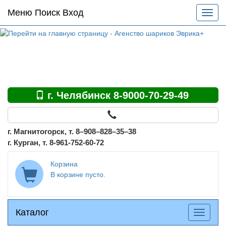
Основное
Меню Поиск Вход
Разве
меню
меню
по
сайту
г. Челябинск 8-9000-70-29-49
г. Магнитогорск, т. 8–908–828–35–38
г. Курган, т. 8-961-752-60-72
Корзина
В корзине пусто.
Каталог
Каталог
Разверн
меню