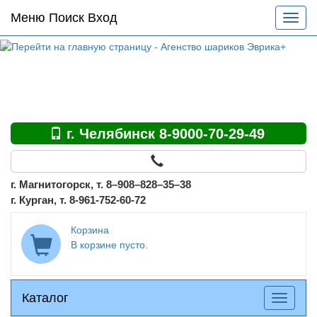
Основное
Меню Поиск Вход
Разве
меню
меню
по
сайту
г. Челябинск 8-9000-70-29-49
г. Магнитогорск, т. 8–908–828–35–38
г. Курган, т. 8-961-752-60-72
Корзина
В корзине пусто.
Каталог
Каталог
Разверн
меню