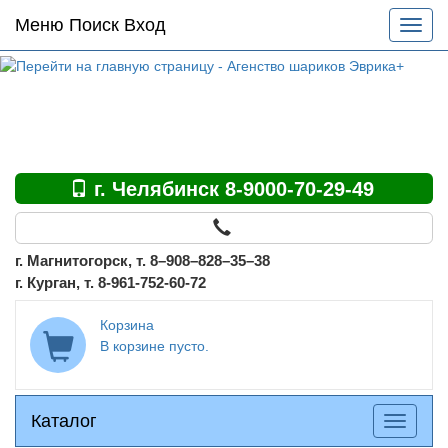
Основное
Меню Поиск Вход
Разве
меню
меню
по
сайту
г. Челябинск 8-9000-70-29-49
г. Магнитогорск, т. 8–908–828–35–38
г. Курган, т. 8-961-752-60-72
Корзина
В корзине пусто.
Каталог
Каталог
Разверн
меню