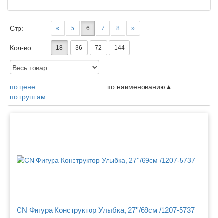
Стр:
«
5
6
7
8
»
Кол-во:
18
36
72
144
Доступность:
по цене
по наименованию
по группам
Товары
CN Фигура Конструктор Улыбка, 27''/69см /1207-5737