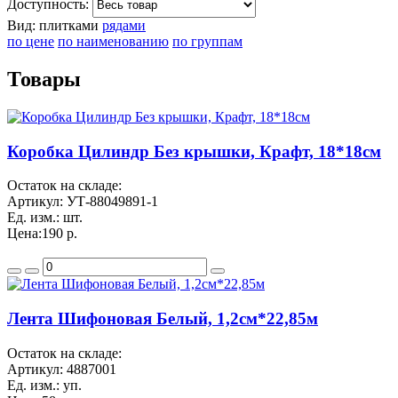
Доступность:
Вид:
плитками
рядами
по цене
по наименованию
по группам
Товары
Коробка Цилиндр Без крышки, Крафт, 18*18см
Остаток на складе:
Артикул:
УТ-88049891-1
Ед. изм.:
шт.
Цена:
190 р.
Лента Шифоновая Белый, 1,2см*22,85м
Остаток на складе:
Артикул:
4887001
Ед. изм.:
уп.