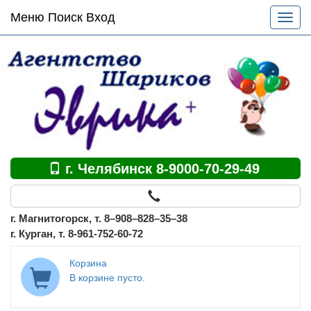
Основное
Меню Поиск Вход
Разве
меню
меню
по
сайту
г. Челябинск 8-9000-70-29-49
г. Магнитогорск, т. 8–908–828–35–38
г. Курган, т. 8-961-752-60-72
Корзина
В корзине пусто.