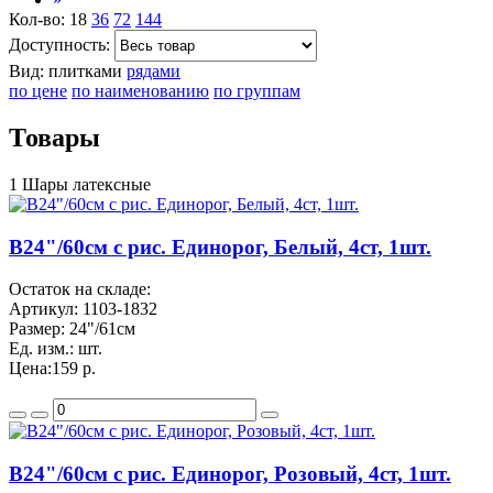
Кол-во:
18
36
72
144
Доступность:
Вид:
плитками
рядами
по цене
по наименованию
по группам
Товары
1 Шары латексные
B24"/60см с рис. Единорог, Белый, 4ст, 1шт.
Остаток на складе:
Артикул:
1103-1832
Размер:
24"/61см
Ед. изм.:
шт.
Цена:
159 р.
B24"/60см с рис. Единорог, Розовый, 4ст, 1шт.