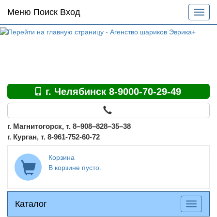
Основное
Меню Поиск Вход
Разве
меню
меню
по
сайту
г. Челябинск 8-9000-70-29-49
г. Магнитогорск, т. 8–908–828–35–38
г. Курган, т. 8-961-752-60-72
Корзина
В корзине пусто.
Каталог
Каталог
Разверн
меню