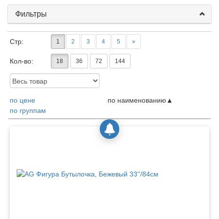
Фильтры
Стр:
1
2
3
4
5
»
Кол-во:
18
36
72
144
Доступность:
по цене
по наименованию
по группам
Товары