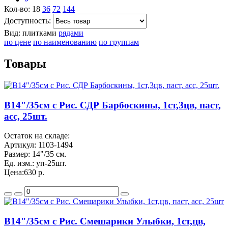
Кол-во:
18
36
72
144
Доступность:
Вид:
плитками
рядами
по цене
по наименованию
по группам
Товары
B14"/35см с Рис. СДР Барбоскины, 1ст,3цв, паст,
асс, 25шт.
Остаток на складе:
Артикул:
1103-1494
Размер:
14"/35 см.
Ед. изм.:
уп-25шт.
Цена:
630 р.
B14"/35см с Рис. Смешарики Улыбки, 1ст,цв,