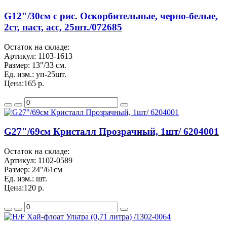
G12"/30см с рис. Оскорбительные, черно-белые,
2ст, паст, асс, 25шт./072685
Остаток на складе:
Артикул:
1103-1613
Размер:
13"/33 см.
Ед. изм.:
уп-25шт.
Цена:
165 р.
G27"/69см Кристалл Прозрачный, 1шт/ 6204001
Остаток на складе:
Артикул:
1102-0589
Размер:
24"/61см
Ед. изм.:
шт.
Цена:
120 р.