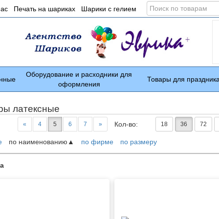
Поиск
нас
Печать на шариках
Шарики с гелием
по
товарам
Оборудование и расходники для
нные
Товары для праздник
оформления
ры латексные
Кол-во:
«
4
5
6
7
»
18
36
72
е
по наименованию
по фирме
по размеру
ары
а