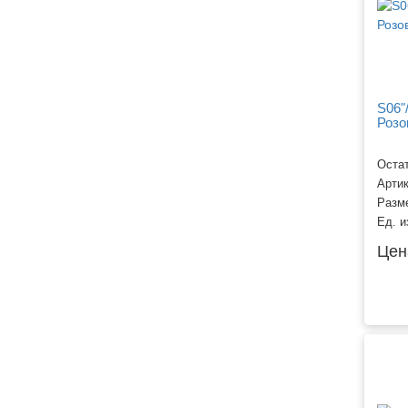
S06"
Розо
Остат
Арти
Разм
Ед. и
Цен