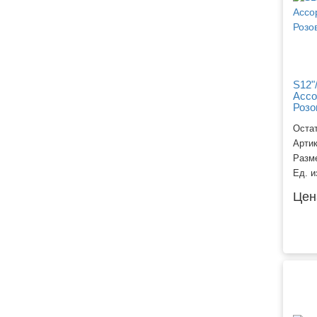
S12"
Ассо
Розо
Остат
Арти
Разм
Ед. и
Цен