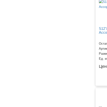
S12"
Ассо
Остат
Арти
Разм
Ед. и
Цен