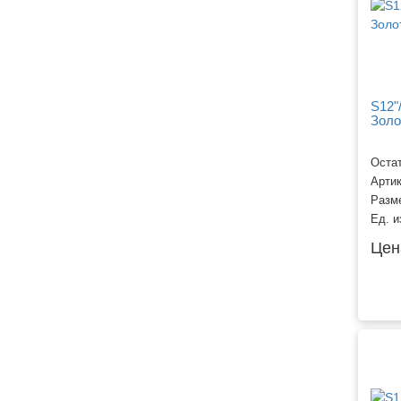
S12"
Золо
Остат
Арти
Разм
Ед. и
Цен