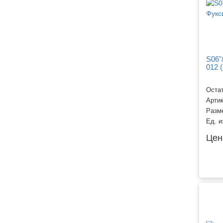
S06"
012 
Остат
Арти
Разм
Ед. и
Цен