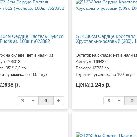
/15см Сердце Пастель Фуксия
S12"/30см Сердце Кристалл
(Fuchsia), 100шт /623382
Хрустально-розовый (309), 
ок на складе: нет в наличии
Остаток на складе: нет в налич
кул:
406012
Артикул:
169422
ер:
05"/12,5 см.
Размер:
13"/33 см.
зм.:
упаковка по 100 штук.
Ед. изм.:
упаковка по 100 штук.
а:
638 р.
Цена:
1 245 р.