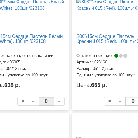
/15см Сердце Пастель Белый
S06"/15см Сердце Пастель
(White), 100шт /623108
Красный 015 (Red), 100шт /4
ок на складе: нет в наличии
Остаток на складе:
кул:
406005
Артикул:
623160
ер:
05"/12,5 см.
Размер:
05"/12,5 см.
зм.:
упаковка по 100 штук.
Ед. изм.:
упаковка по 100 штук.
а:
638 р.
Цена:
665 р.