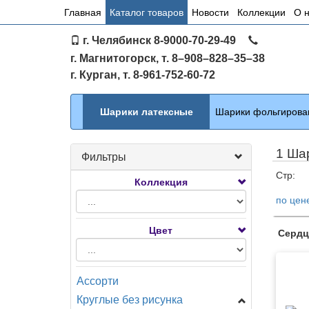
Основное
Главная
Каталог товаров
Новости
Коллекции
О 
меню
г. Челябинск 8-9000-70-29-49
по
г. Магнитогорск, т. 8–908–828–35–38
сайту
г. Курган, т. 8-961-752-60-72
Каталог
Шарики латексные
Шарики фольгирова
1 Ша
Фильтры
Стр:
Коллекция
по цен
Тов
Цвет
Сердц
Ассорти
Круглые без рисунка