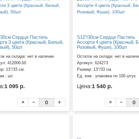
/30см Сердце Пастель
S12"/30см Сердце Пастель
рти 3 цвета (Красный, Белый,
Ассорти 4 цвета (Красный, 
вый), 50шт
Розовый, Фуше), 100шт
ок на складе: нет в наличии
Остаток на складе: нет в налич
кул:
412000-50
Артикул:
624273
ер:
13"/33 см.
Размер:
13"/33 см.
зм.:
шт.
Ед. изм.:
упаковка по 100 штук.
а:
1 095 р.
Цена:
1 540 р.