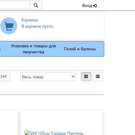
Поиск
Вход
Корзина
В корзине пусто.
Упаковка и товары для
а
Гелий и балоны
творчества
Доступность:
Вид:
плитками
рядами
144