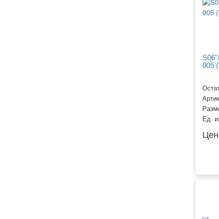
Новогодние Латексные
шары
S06"
005 
Остат
Арти
Разм
Ед. и
Цен