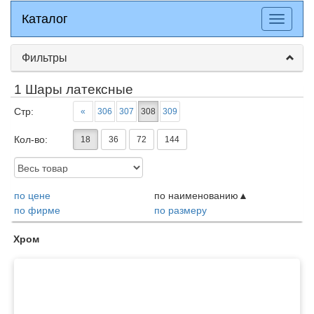
Каталог
Каталог
Разверн
меню
Фильтры
1 Шары латексные
Стр:
«
306
307
308
309
Кол-во:
18
36
72
144
Доступность:
по цене
по наименованию
по фирме
по размеру
Товары
Хром