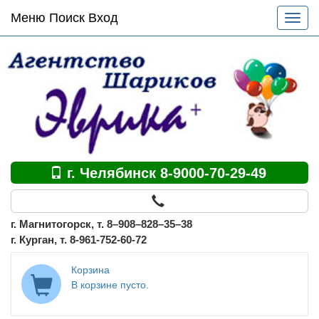
Основное
Меню Поиск Вход
Разве
меню
меню
по
сайту
г. Челябинск 8-9000-70-29-49
г. Магнитогорск, т. 8–908–828–35–38
г. Курган, т. 8-961-752-60-72
Корзина
В корзине пусто.