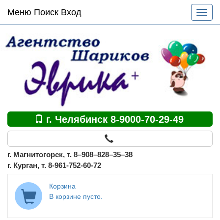
Основное
Меню Поиск Вход
Разве
меню
меню
по
сайту
г. Челябинск 8-9000-70-29-49
г. Магнитогорск, т. 8–908–828–35–38
г. Курган, т. 8-961-752-60-72
Корзина
В корзине пусто.