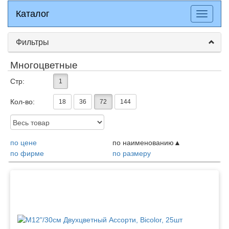
Каталог
Каталог
Разверн
меню
Фильтры
Многоцветные
Стр:
1
Кол-во:
18
36
72
144
Доступность:
по цене
по наименованию
по фирме
по размеру
Товары